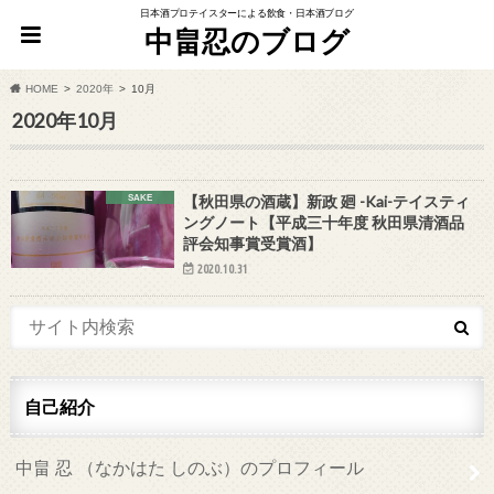
日本酒プロテイスターによる飲食・日本酒ブログ
中畠忍のブログ
HOME
2020年
10月
2020年10月
【秋田県の酒蔵】新政 廻 -Kai-テイスティ
SAKE
ングノート【平成三十年度 秋田県清酒品
評会知事賞受賞酒】
2020.10.31
自己紹介
中畠 忍 （なかはた しのぶ）のプロフィール