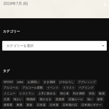
2019年7月 (6)
カテゴリー
タグ
MIYAVI
sake
お酒弱い
きき酒師
ひやおろし
アグレッシブ
アルコール
アルコール度数
イベント
イラスト
ペアリング
メニュー
レストラン
上手に飲める
初心者
利き酒師
劣化
勉強
古酒
味わい
唎酒師
寝かせる
居酒屋
店舗ルール
強い
接客
接客業
教養
新政
日本湯
日本酒
日本酒の日
日本酒ビギナー