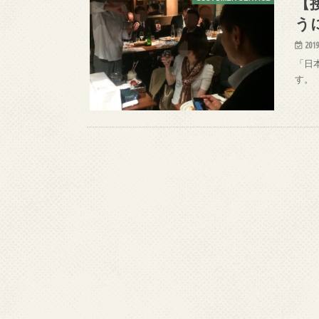
【
う
2019
「日
す。