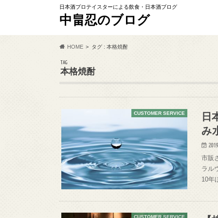
日本酒プロテイスターによる飲食・日本酒ブログ
中畠忍のブログ
HOME
タグ : 本格焼酎
TAG
本格焼酎
日
CUSTOMER SERVICE
み
2019
市販
ラルウ
10
CUSTOMER SERVICE