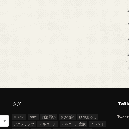
タグ
Twitt
Tweets
MIYAVI
sake
お酒弱い
きき酒師
ひやおろし
アグレッシブ
アルコール
アルコール度数
イベント