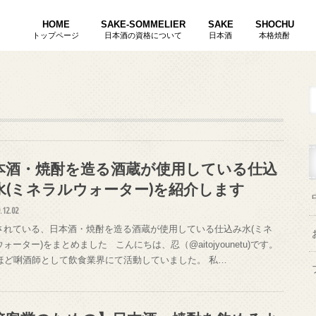
HOME
SAKE-SOMMELIER
SAKE
SHOCHU
トップページ
日本酒の資格について
日本酒
本格焼酎
唎酒師ききさけし
焼酎唎酒師しょうちゅうききさけし
酒匠さかしょう
本酒・焼酎を造る酒蔵が使用している仕込
水(ミネラルウォーター)を紹介します
.12.02
されている、日本酒・焼酎を造る酒蔵が使用している仕込み水(ミネ
ォーター)をまとめました こんにちは、忍（@aitojyounetu)です。
年ほど唎酒師として飲食業界にて活動していました。 私…