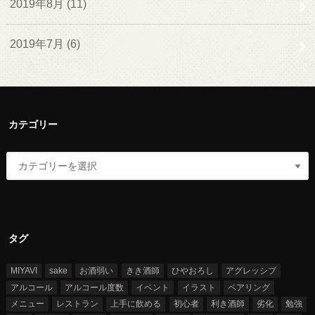
2019年8月 (11)
2019年7月 (6)
カテゴリー
タグ
MIYAVI
sake
お酒弱い
きき酒師
ひやおろし
アグレッシブ
アルコール
アルコール度数
イベント
イラスト
ペアリング
メニュー
レストラン
上手に飲める
初心者
利き酒師
劣化
勉強