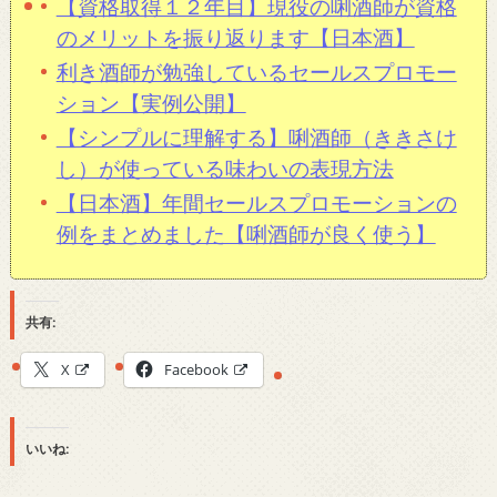
【資格取得１２年目】現役の唎酒師が資格
のメリットを振り返ります【日本酒】
利き酒師が勉強しているセールスプロモー
ション【実例公開】
【シンプルに理解する】唎酒師（ききさけ
し）が使っている味わいの表現方法
【日本酒】年間セールスプロモーションの
例をまとめました【唎酒師が良く使う】
共有:
X
Facebook
いいね: