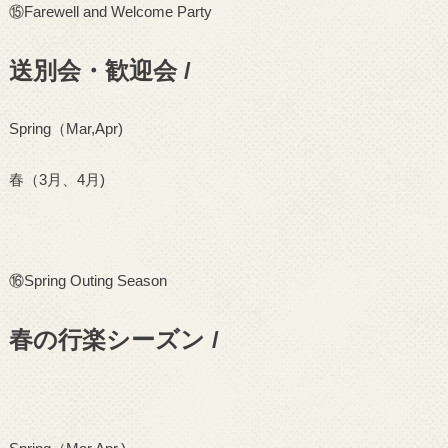
⑮
Farewell and Welcome Party
送別会・歓迎会 /
Spring
（
Mar,Apr)
春（
3
月、
4
月
)
⑯
Spring Outing Season
春の行楽シーズン /