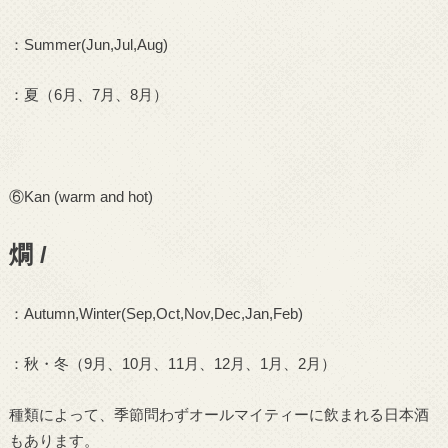
：
Summer(Jun,Jul,Aug)
：夏（
6
月、
7
月、
8
月）
⑥
Kan (warm and hot)
燗 /
：
Autumn,Winter(Sep,Oct,Nov,Dec,Jan,Feb)
：秋・冬（
9
月、
10
月、
11
月、
12
月、
1
月、
2
月）
種類によって、季節問わずオールマイティーに飲まれる日本酒
もあります。