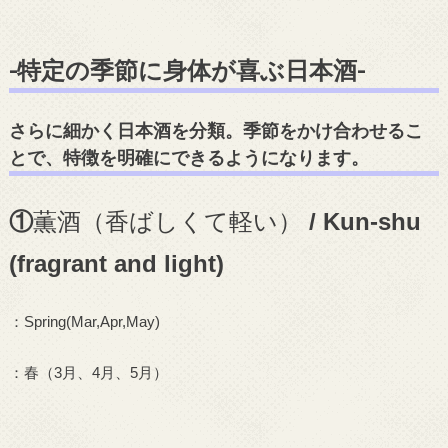
-特定の季節に身体が喜ぶ日本酒-
さらに細かく日本酒を分類。季節をかけ合わせるこ
とで、特徴を明確にできるようになります。
①
薫酒（香ばしくて軽い）
/
Kun-shu
(fragrant and light)
：
Spring(Mar,Apr,May)
：春（
3
月、
4
月、
5
月）