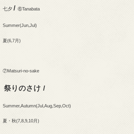
/
七夕
⑥
Tanabata
Summer(Jun,Jul)
夏
(6,7
月
)
⑦
Matsuri-no-sake
祭りのさけ /
Summer,Autumn(Jul,Aug,Sep,Oct)
夏・秋
(7,8,9,10
月
)