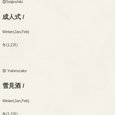
⑬
Seijinshiki
成人式 /
Winter(Jan,Feb)
冬
(1,2
月
)
⑭
Yukimizake
雪見酒 /
Winter(Jan,Feb)
冬
(1,2
月
)