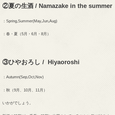
②夏の生酒 / Namazake in the summer
：
Spring,Summer(May,Jun,Aug)
：春・夏（
5
月・
6
月・
8
月）
③ひやおろし / Hiyaoroshi
：
Autumn(Sep,Oct,Nov)
：秋（
9
月、
10
月、
11
月）
いかがでしょう。