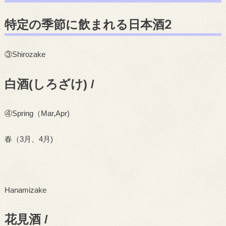
特定の季節に飲まれる日本酒2
③
Shirozake
白酒(しろざけ) /
④
Spring
（
Mar,Apr)
春（
3
月、
4
月
)
Hanamizake
花見酒 /