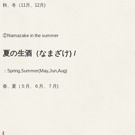
秋、冬（
11
月、
12
月
)
②
Namazake in the summer
夏の生酒（なまざけ) /
：
Spring,Summer(May,Jun,Aug)
春、夏（
５
月、
６
月、７月
)