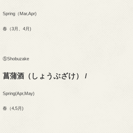
Spring
（
Mar,Apr)
春（
3
月、
4
月
)
⑤
Shobuzake
菖蒲酒（しょうぶざけ） /
Spring(Apr,May)
春（
4,5
月
)