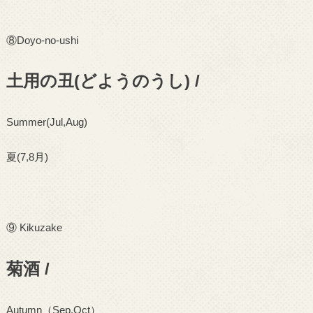
⑧
Doyo-no-ushi
土用の丑(どようのうし) /
Summer(Jul,Aug)
夏
(7,8
月
)
⑨
Kikuzake
菊酒 /
Autumn
（
Sep,Oct
）