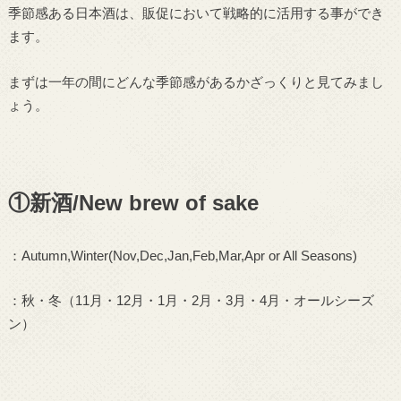
季節感ある日本酒は、販促において戦略的に活用する事ができ
ます。
まずは一年の間にどんな季節感があるかざっくりと見てみまし
ょう。
①新酒/New brew of sake
：
Autumn,Winter(Nov,Dec,Jan,Feb,Mar,Apr or All Seasons)
：秋・冬（
11
月・
12
月・
1
月・
2
月・
3
月・
4
月・オールシーズ
ン）