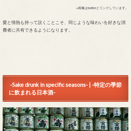
※画像はtwitterとリンクしています。
愛と情熱も持って説くことこそ、同じような味わい
を
好きな消
費者に共有できるようになります。
-Sake drunk in specific seasons- | -特定の季節
に飲まれる日本酒-