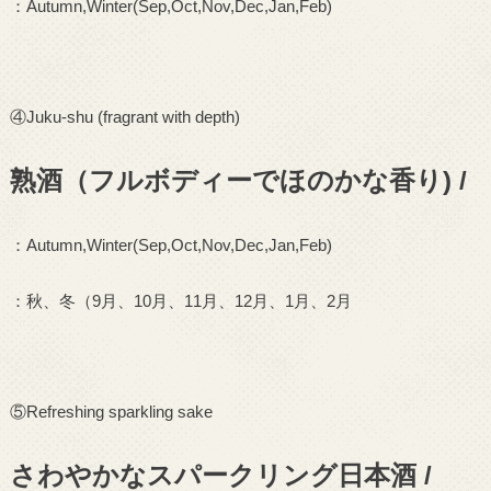
：
Autumn,Winter(Sep,Oct,Nov,Dec,Jan,Feb)
④
Juku-shu (fragrant with depth)
熟酒（フルボディーでほのかな香り) /
：
Autumn,Winter(Sep,Oct,Nov,Dec,Jan,Feb)
：秋、冬（
9
月、
10
月、
11
月、
12
月、
1
月、
2
月
⑤
Refreshing sparkling sake
さわやかなスパークリング日本酒 /