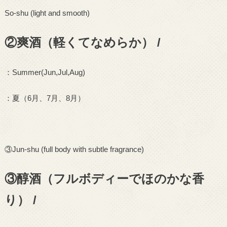
So-shu (light and smooth)
②爽酒（軽くてなめらか） /
：
Summer(Jun,Jul,Aug)
：夏（
6
月、
7
月、
8
月）
③
Jun-shu (full body with subtle fragrance)
③醇酒（フルボディーでほのかな香
り） /