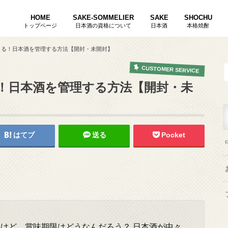
HOME
SAKE-SOMMELIER
SAKE
SHOCHU
トップページ
日本酒の資格について
日本酒
本格焼酎
唎酒師ききさけし
焼酎唎酒師しょうちゅうききさけし
酒匠さかしょう
きる！日本酒を管理する方法【開封・未開封】
CUSTOMER SERVICE
！日本酒を管理する方法【開封・未
はてブ
送る
Pocket
るけど、賞味期限はどうなんだろう？
日本酒が中々