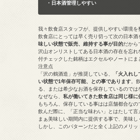
・日本酒管理しやすい
我々飲食店スタッフが、提供しやすい環境を
飲食店にとっては早く売り切って次の日本酒
味しい状態で販売、維持する事が目的
だから
沢山オンリストしてある日本酒の存在を忘れ
付チェックした銘柄はエクセルやノートにま
注意点
「沢の鶴酒造」が推奨している、
「火入れし
い状態で1年保存可能、との事であります
。
る、または希少なお酒を保存しているのでは
なぜなら、
私が働いてきた飲食店は同じ様に
もちろん、保存している事はは店舗都合なの
飲んだ際に、「正当な味わい」とはたして言
まぁ美味しい期間内に提供する事で、美味し
しかし、このパターンだと全く上記のメリッ