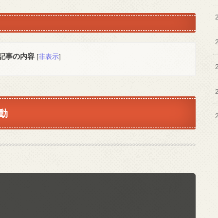
記事の内容
[
非表示
]
動