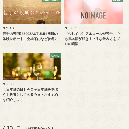
2023.9.14
2019.8.16
若手の夜明け2023AUTUMN 初日の
【少しずつ】アルコールが苦手、で
体験レポート！会場案内など参考に
も日本酒が好き！上手な飲み方をプ
ロの唎酒…
SAKE
2019.10.1
【日本酒の日】今こそ日本酒を学ぼ
う！教養としての飲み方・おすすめ
を紹介し…
ABOUT
この記事をかいた人