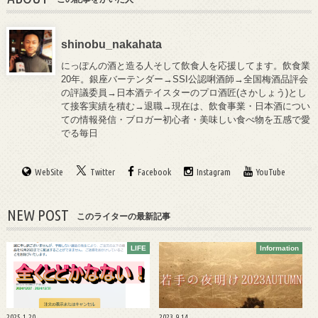
shinobu_nakahata
にっぽんの酒と造る人そして飲食人を応援してます。飲食業
20年。銀座バーテンダー→SSI公認唎酒師→全国梅酒品評会
の評議委員→日本酒テイスターのプロ酒匠(さかしょう)とし
て接客実績を積む→退職→現在は、飲食事業・日本酒につい
ての情報発信・ブロガー初心者・美味しい食べ物を五感で愛
でる毎日
WebSite
Twitter
Facebook
Instagram
YouTube
NEW POST
このライターの最新記事
LIFE
Information
2025.1.20
2023.9.14