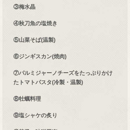
③梅水晶
④秋刀魚の塩焼き
⑤山菜そば(温製)
⑥ジンギスカン(焼肉)
⑦パルミジャーノチーズをたっぷりかけ
たトマトパスタ(冷製・温製)
⑧牡蠣料理
⑨塩シャケの炙り