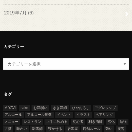
2019年7月 (6)
カテゴリー
タグ
MIYAVI
sake
お酒弱い
きき酒師
ひやおろし
アグレッシブ
アルコール
アルコール度数
イベント
イラスト
ペアリング
メニュー
レストラン
上手に飲める
初心者
利き酒師
劣化
勉強
古酒
味わい
唎酒師
寝かせる
居酒屋
店舗ルール
強い
接客