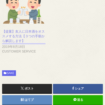
【提案】友人に日本酒をオス
スメする方法【３つの手順か
ら解説します】
2019年8月18日
CUSTOMER SERVICE
SAKE
ポスト
シェア
はてブ
送る