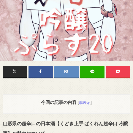
今回の記事の内容
[
非表示
]
山形県の超辛口の日本酒【くどき上手 ばくれん超辛口 吟醸