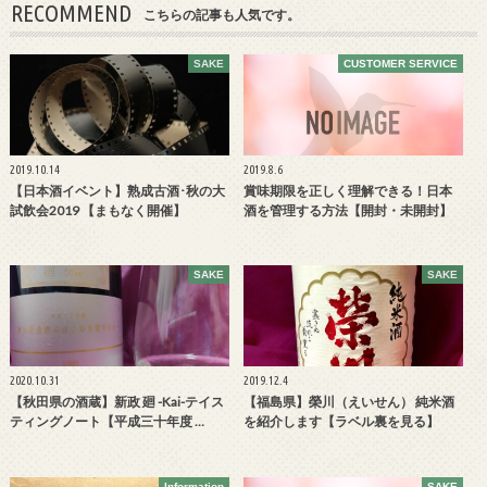
RECOMMEND
こちらの記事も人気です。
SAKE
CUSTOMER SERVICE
2019.10.14
2019.8.6
【日本酒イベント】熟成古酒･秋の大
賞味期限を正しく理解できる！日本
試飲会2019 【まもなく開催】
酒を管理する方法【開封・未開封】
SAKE
SAKE
2020.10.31
2019.12.4
【秋田県の酒蔵】新政 廻 -Kai-テイス
【福島県】榮川（えいせん） 純米酒
ティングノート【平成三十年度 …
を紹介します【ラベル裏を見る】
Information
SAKE