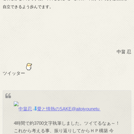
自立できるよう歩んでます。
中畠 忍
ツイッター
中畠忍
愛と情熱のSAKE
@aitojyounetu
4時間で約3700文字執筆しました。ツイてるなぁ～！
これから考える事、振り返りしてからＨＰ構築 今