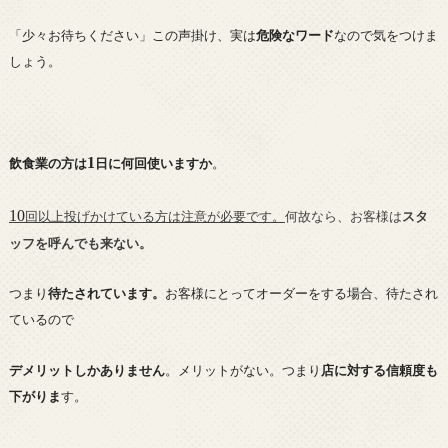
「少々お待ちください」この声掛け、実は
危険なワード
なので気をつけま
しょう。
1
飲食業の方は
日に何回使いますか
。
10
回以上投げかけている方は注意が必要です。
何故なら、お客様は
スタ
ッフを呼んでも来ない。
つまり
待たされています。
お客様にとってオーダーをする場合、待たされ
ているので
デメリットしかありません
。メリットがない。つまり
店に対する信頼度も
下がりま
す。