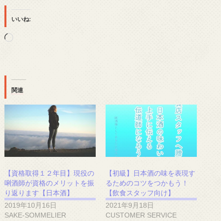
いいね:
読
み
込
み
中…
関連
【資格取得１２年目】現役の
【初級】日本酒の味を表現す
唎酒師が資格のメリットを振
るためのコツをつかもう！
り返ります【日本酒】
【飲食スタッフ向け】
2019年10月16日
2021年9月18日
SAKE-SOMMELIER
CUSTOMER SERVICE