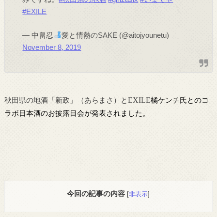
#EXILE
— 中畠忍
愛と情熱のSAKE (@aitojyounetu)
November 8, 2019
秋田県の地酒「新政」（あらまさ）と
EXILE
橘ケンチ氏とのコ
ラボ日本酒のお披露目会が発表されました。
今回の記事の内容
[
非表示
]