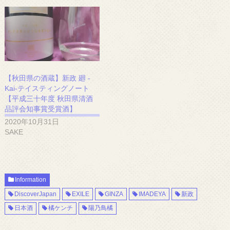
【秋田県の酒蔵】新政 廻 -
Kai-テイスティングノート
【平成三十年度 秋田県清酒
品評会知事賞受賞酒】
2020年10月31日
SAKE
Information
DiscoverJapan
EXILE
GINZA
IMADEYA
新政
日本酒
橘ケンチ
陽乃鳥橘