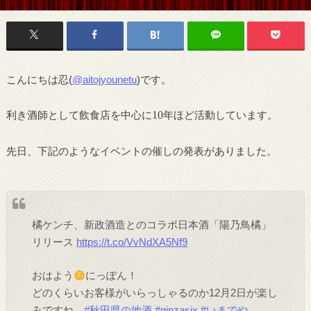
こんにちは忍(
@aitojyounetu
)です。
利き酒師として飲食店を中心に
10
年ほど活動しています。
先日、下記のようなイベントの催しの発表がありました。
橘ケンチ、新政酒造とのコラボ日本酒「陽乃鳥橘」
リリース
https://t.co/VvNdXA5Nf9
おはよう
にっぽん！
どのくらいお客様がいらっしゃるのか12月2日が楽し
みですね。
#秋田県の地酒
#ginzasix
#いまでや