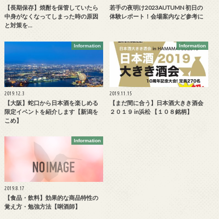
【長期保存】焼酎を保管していたら
若手の夜明け2023AUTUMN 初日の
中身がなくなってしまった時の原因
体験レポート！会場案内など参考に
と対策を…
Information
Information
2019.12.3
2019.11.15
【大阪】蛇口から日本酒を楽しめる
【まだ間に合う】日本酒大きき酒会
限定イベントを紹介します【新潟を
２０１９ in浜松 【１０８銘柄】
こめ】
Information
2019.8.17
【食品・飲料】効果的な商品特性の
覚え方・勉強方法【唎酒師】