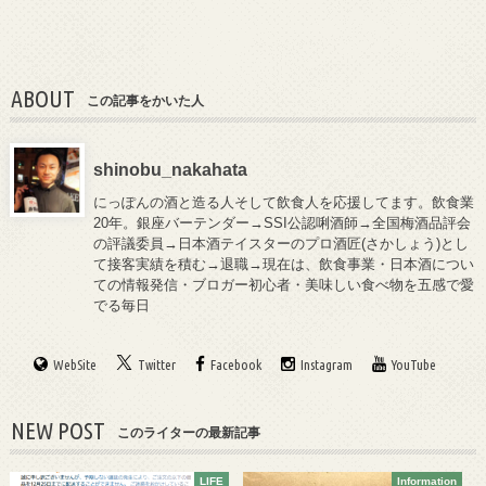
ABOUT
この記事をかいた人
shinobu_nakahata
にっぽんの酒と造る人そして飲食人を応援してます。飲食業
20年。銀座バーテンダー→SSI公認唎酒師→全国梅酒品評会
の評議委員→日本酒テイスターのプロ酒匠(さかしょう)とし
て接客実績を積む→退職→現在は、飲食事業・日本酒につい
ての情報発信・ブロガー初心者・美味しい食べ物を五感で愛
でる毎日
WebSite
Twitter
Facebook
Instagram
YouTube
NEW POST
このライターの最新記事
LIFE
Information