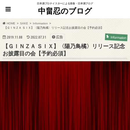
日本酒プロテイスターによる飲食・日本酒ブログ
中畠忍のブログ
HOME
SAKE
Information
【ＧＩＮＺＡ ＳＩＸ】〈陽乃鳥橘〉リリース記念お披露目の会【予約必須】
2019.11.08
2022.07.31
広告
Information
【ＧＩＮＺＡ ＳＩＸ】〈陽乃鳥橘〉リリース記念
お披露目の会【予約必須】