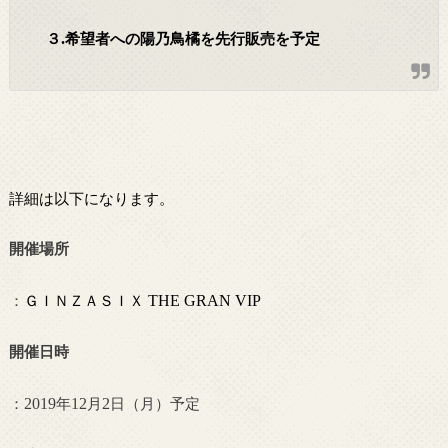
.
３
希望者への陽乃鳥橘を先行販売を予定
詳細は以下になります。
開催場所
：
ＧＩＮＺＡＳＩＸ
THE GRAN VIP
開催日時
：
2019
年
12
月
2
日（月）予定