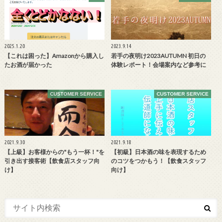
2025.1.20
2023.9.14
【これは困った】Amazonから購入し
若手の夜明け2023AUTUMN 初日の
たお酒が届かった
体験レポート！会場案内など参考に
CUSTOMER SERVICE
CUSTOMER SERVICE
2021.9.30
2021.9.18
【上級】お客様からの"もう一杯！"を
【初級】日本酒の味を表現するため
引き出す接客術【飲食店スタッフ向
のコツをつかもう！【飲食スタッフ
け】
向け】