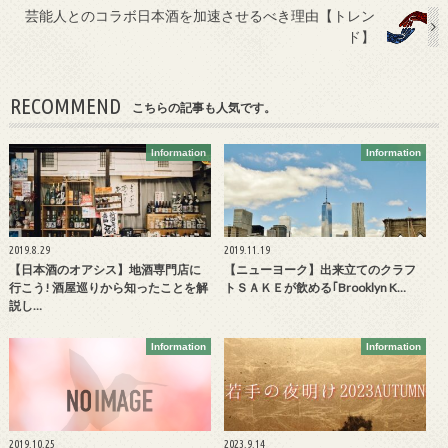
芸能人とのコラボ日本酒を加速させるべき理由【トレン
ド】
RECOMMEND
こちらの記事も人気です。
Information
Information
2019.8.29
2019.11.19
【日本酒のオアシス】地酒専門店に
【ニューヨーク】出来立てのクラフ
行こう! 酒屋巡りから知ったことを解
トＳＡＫＥが飲める｢Brooklyn K…
説し…
Information
Information
2019.10.25
2023.9.14