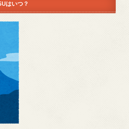
SU
はいつ？