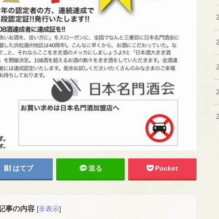
はてブ
送る
Pocket
記事の内容
[
非表示
]