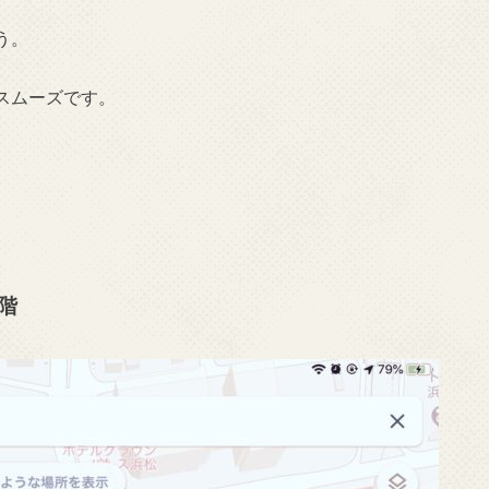
う。
スムーズです。
階