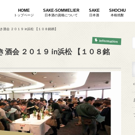
HOME
SAKE-SOMMELIER
SAKE
SHOCHU
トップページ
日本酒の資格について
日本酒
本格焼酎
唎酒師ききさけし
焼酎唎酒師しょうちゅうききさけし
酒匠さかしょう
酒会 ２０１９ in浜松 【１０８銘柄】
Information
会 ２０１９ in浜松 【１０８銘